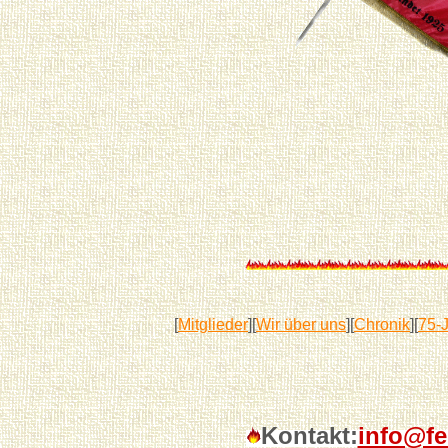
[
Mitglieder
][
Wir über uns
][
Chronik
][
75-J
Kontakt:
info@fe