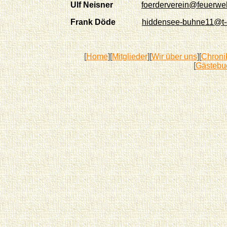
Ulf Neisner
foerderverein@feuerweh
Frank Döde
hiddensee-buhne11@t-
[
Home
][
Mitglieder
][
Wir über uns
][
Chroni
[
Gästebu