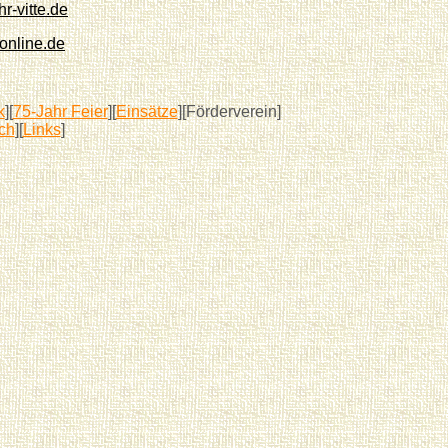
r-vitte.de
online.de
k
][
75-Jahr Feier
][
Einsätze
][Förderverein]
ch
][
Links
]