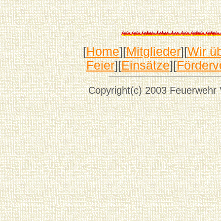
[
Home
][
Mitglieder
][
Wir ü
Feier
][
Einsätze
][
Förderv
Copyright(c) 2003 Feuerwehr V