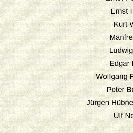
Ernst 
Kurt 
Manfre
Ludwig
Edgar 
Wolfgang R
Peter B
Jürgen Hübne
Ulf N